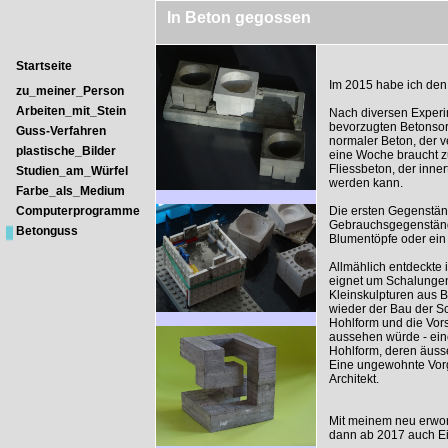
In Beton gegossen
Startseite
Im 2015 habe ich den
zu_meiner_Person
Arbeiten_mit_Stein
Nach diversen Exper
bevorzugten Betonsor
Guss-Verfahren
normaler Beton, der 
plastische_Bilder
eine Woche braucht z
Fliessbeton, der inne
Studien_am_Würfel
werden kann.
Farbe_als_Medium
Computerprogramme
Die ersten Gegenstä
Gebrauchsgegenständ
Betonguss
Blumentöpfe oder ein
Allmählich entdeckte 
eignet um Schalungen
Kleinskulpturen aus 
wieder der Bau der S
Hohlform und die Vor
aussehen würde - ein
Hohlform, deren äusse
Eine ungewohnte Vorg
Architekt.
Mit meinem neu erwor
dann ab 2017 auch E