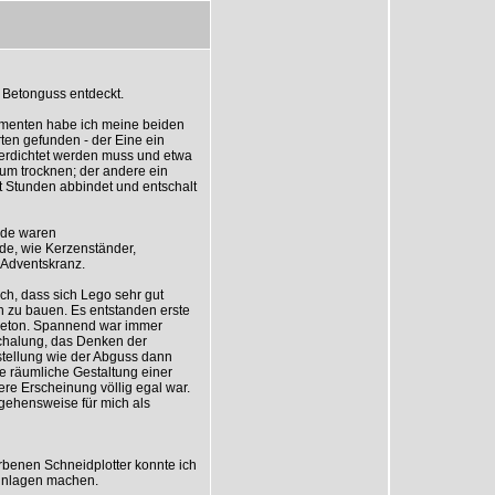
 Betonguss entdeckt.
imenten habe ich meine beiden
ten gefunden - der Eine ein
verdichtet werden muss und etwa
um trocknen; der andere ein
rt Stunden abbindet und entschalt
nde waren
e, wie Kerzenständer,
 Adventskranz.
ich, dass sich Lego sehr gut
 zu bauen. Es entstanden erste
Beton. Spannend war immer
chalung, das Denken der
stellung wie der Abguss dann
e räumliche Gestaltung einer
re Erscheinung völlig egal war.
ehensweise für mich als
benen Schneidplotter konnte ich
inlagen machen.