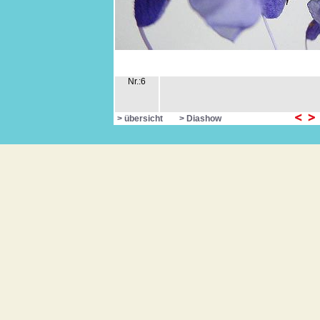
Nr.:6
> übersicht
> Diashow